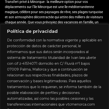
Transfert privé à Minorque : la meilleure option pour vos
déplacements sur l’île Minorque est une île méditerranéenne
magique, célèbre pour ses paysages de rêve, ses plages turquoise
et son atmosphère décontractée qui attire des milliers de visiteurs
chaque année. Que vous prévoyiez des vacances en famille, un
voyage d’affaires ou
Política de privacidad
En savoir plus "
De conformidad con la normativa vigente y aplicable en
protección de datos de carácter personal, le
informamos que sus datos serán incorporados al
sistema de tratamiento titularidad de Ivan lara ubete
con cif z-41514071 domicilio en C/ Fluvià nº1 bajos
07009 Palma, Mallorca y que a continuación se
relacionan sus respectivas finalidades, plazos de
conservación y bases legitimadoras. Para aquellos
Nous sommes une société de location de voitures avec
tratamientos que lo requieran, se informa también de la
chauffeur à Minorque, créée pour répondre aux besoins
posible elaboración de perfiles y decisiones
de transport routier de nos clients.
automatizadas, así como las posibles cesiones y las
transferencias internacionales que vtcmenorca.com
COORDONNÉES