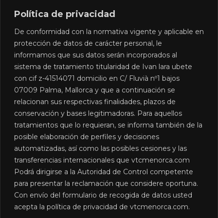
100% privado, nunca compartido
Política de privacidad
Tu vehículo es exclusivo para ti y tu grupo. Sin paradas,
sin esperas a otros pasajeros. Directo a tu destino.
De conformidad con la normativa vigente y aplicable en
protección de datos de carácter personal, le
informamos que sus datos serán incorporados al
sistema de tratamiento titularidad de Ivan lara ubete
con cif z-41514071 domicilio en C/ Fluvià nº1 bajos
07009 Palma, Mallorca y que a continuación se
relacionan sus respectivas finalidades, plazos de
conservación y bases legitimadoras. Para aquellos
tratamientos que lo requieran, se informa también de la
posible elaboración de perfiles y decisiones
DESTINOS
automatizadas, así como las posibles cesiones y las
Destinos desde el aeropuerto
transferencias internacionales que vtcmenorca.com
de Menorca
Podrá dirigirse a la Autoridad de Control competente
para presentar la reclamación que considere oportuna.
Transfers privados a cualquier punto de la isla.
Con envío del formulario de recogida de datos usted
Distancias y tiempos aproximados.
acepta la política de privacidad de vtcmenorca.com.