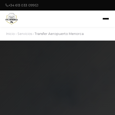
+34 613 033 099
Inicio
›
Servicios
›
Transfer Aeropuerto Menorca