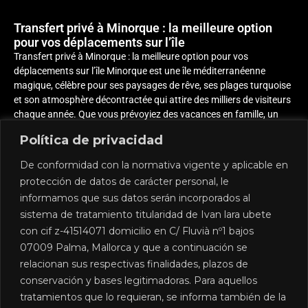
Transfert privé à Minorque : la meilleure option
pour vos déplacements sur l’île
Transfert privé à Minorque : la meilleure option pour vos
déplacements sur l’île Minorque est une île méditerranéenne
magique, célèbre pour ses paysages de rêve, ses plages turquoise
et son atmosphère décontractée qui attire des milliers de visiteurs
chaque année. Que vous prévoyiez des vacances en famille, un
voyage d’affaires ou
Política de privacidad
En savoir plus "
De conformidad con la normativa vigente y aplicable en
protección de datos de carácter personal, le
informamos que sus datos serán incorporados al
sistema de tratamiento titularidad de Ivan lara ubete
con cif z-41514071 domicilio en C/ Fluvià nº1 bajos
07009 Palma, Mallorca y que a continuación se
relacionan sus respectivas finalidades, plazos de
conservación y bases legitimadoras. Para aquellos
Nous sommes une société de location de voitures avec
tratamientos que lo requieran, se informa también de la