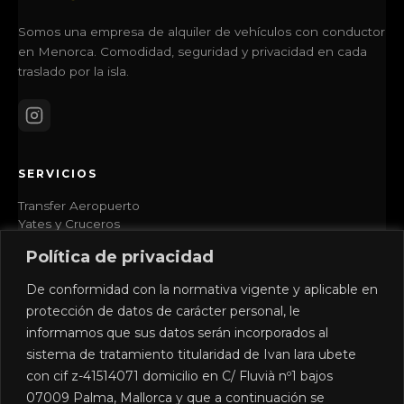
Somos una empresa de alquiler de vehículos con conductor
en Menorca. Comodidad, seguridad y privacidad en cada
traslado por la isla.
SERVICIOS
Transfer Aeropuerto
Yates y Cruceros
Excursiones Privadas
Política de privacidad
Bodas y Eventos
Camí de Cavalls
De conformidad con la normativa vigente y aplicable en
protección de datos de carácter personal, le
EMPRESA
informamos que sus datos serán incorporados al
sistema de tratamiento titularidad de Ivan lara ubete
Opiniones
con cif z-41514071 domicilio en C/ Fluvià nº1 bajos
Colaboradores
07009 Palma, Mallorca y que a continuación se
Guía Menorca 2026