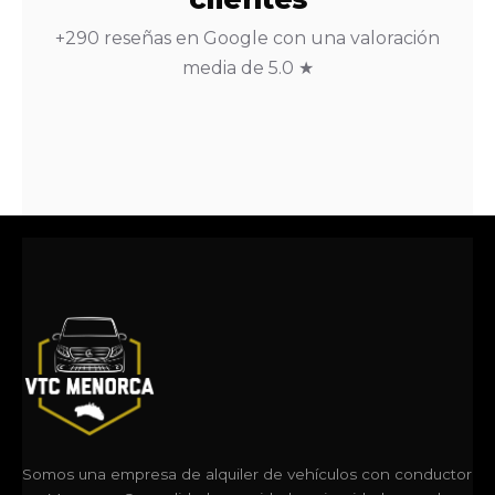
+290 reseñas en Google con una valoración
media de 5.0 ★
Somos una empresa de alquiler de vehículos con conductor